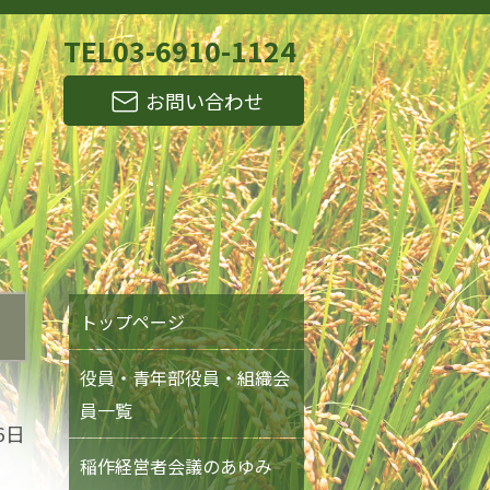
TEL
03-6910-1124
お問い合わせ
トップページ
役員・青年部役員・組織会
員一覧
6日
稲作経営者会議のあゆみ