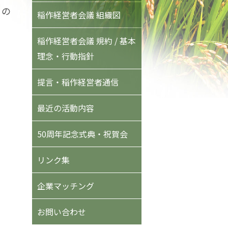
」の
稲作経営者会議 組織図
稲作経営者会議 規約 / 基本
理念・行動指針
提言・稲作経営者通信
最近の活動内容
50周年記念式典・祝賀会
リンク集
企業マッチング
お問い合わせ