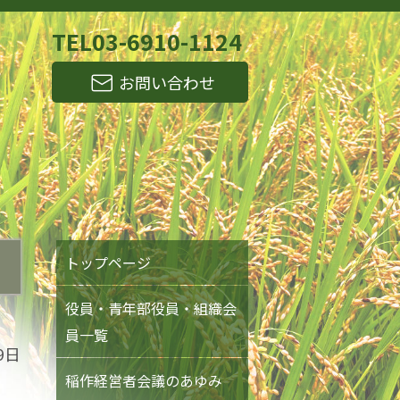
TEL
03-6910-1124
お問い合わせ
トップページ
役員・青年部役員・組織会
員一覧
9日
稲作経営者会議のあゆみ