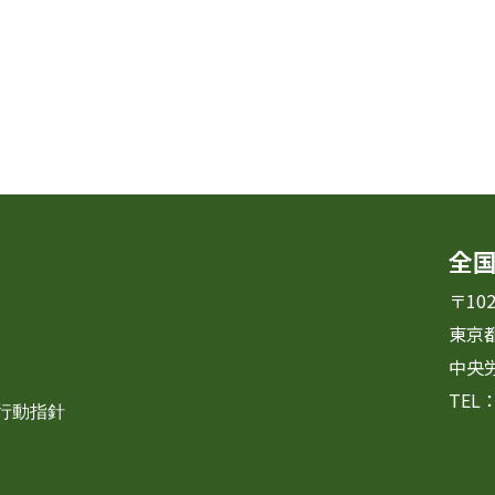
全
〒102
東京
中央
TEL：
・行動指針