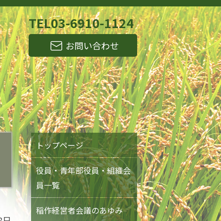
TEL
03-6910-1124
お問い合わせ
トップページ
役員・青年部役員・組織会
員一覧
稲作経営者会議のあゆみ
8日