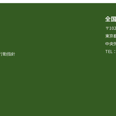
全
〒102
東京
中央
TEL：
・行動指針